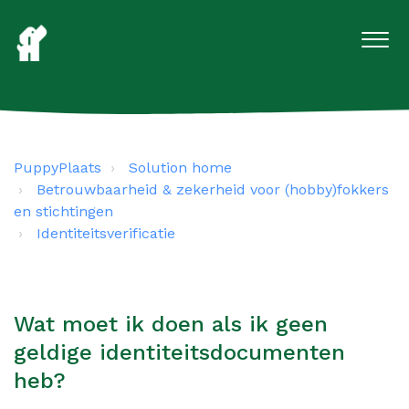
PuppyPlaats
Solution home
Betrouwbaarheid & zekerheid voor (hobby)fokkers
en stichtingen
Identiteitsverificatie
Wat moet ik doen als ik geen
geldige identiteitsdocumenten
heb?