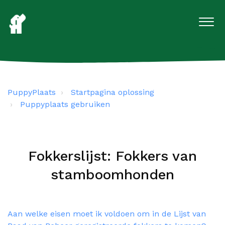
PuppyPlaats
Startpagina oplossing
Puppyplaats gebruiken
Fokkerslijst: Fokkers van
stamboomhonden
Aan welke eisen moet ik voldoen om in de Lijst van