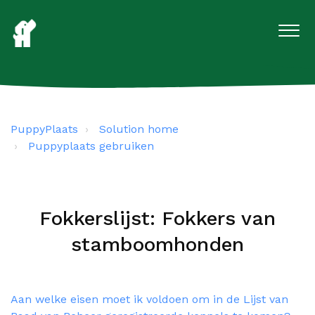
PuppyPlaats
Solution home
Puppyplaats gebruiken
Fokkerslijst: Fokkers van
stamboomhonden
Aan welke eisen moet ik voldoen om in de Lijst van