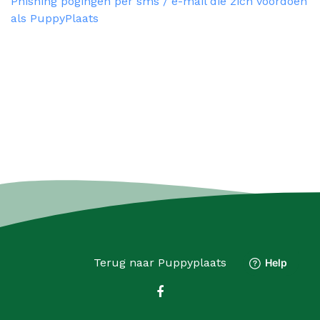
Phishing pogingen per sms / e-mail die zich voordoen
als PuppyPlaats
Terug naar
Puppyplaats