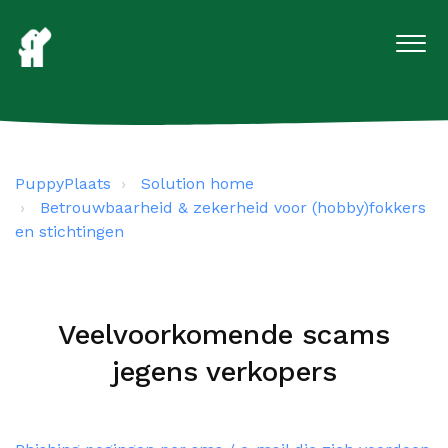
PuppyPlaats
Solution home
Betrouwbaarheid & zekerheid voor (hobby)fokkers
en stichtingen
Veelvoorkomende scams
jegens verkopers